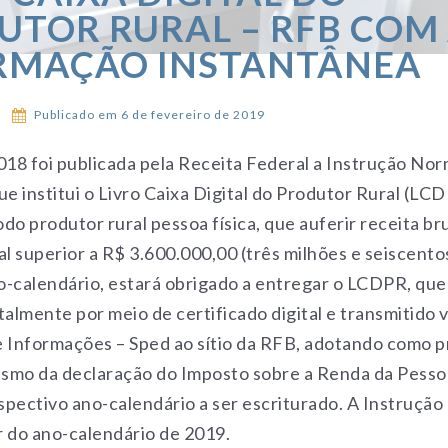
UTOR RURAL – RFB COM
RMAÇÃO INSTANTÂNEA
Publicado em 6 de fevereiro de 2019
018 foi publicada pela Receita Federal a Instrução Nor
e institui o Livro Caixa Digital do Produtor Rural (LC
do produtor rural pessoa física, que auferir receita br
al superior a R$ 3.600.000,00 (três milhões e seiscentos
o-calendário, estará obrigado a entregar o LCDPR, que
talmente por meio de certificado digital e transmitido 
e Informações – Sped ao sítio da RFB, adotando como pr
smo da declaração do Imposto sobre a Renda da Pessoa
spectivo ano-calendário a ser escriturado. A Instrução
ir do ano-calendário de 2019.