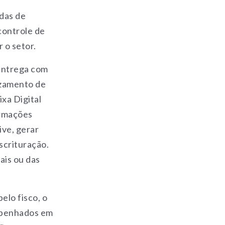
ídas de
controle de
 o setor.
entrega com
uzamento de
ixa Digital
ormações
ive, gerar
scrituração.
ais ou das
elo fisco, o
mpenhados em