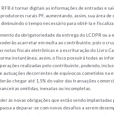
 RFB é tornar digitais as informações de entradas e sa
 produtores rurais PF, aumentando, assim, sua área de 
diminuindo o tempo necessário para obtê-la e fiscalizar
mento da obrigatoriedade da entrega do LCDPR ou a 
poderão acarretar em multa ao contribuinte, pois o cr
s notas fiscais eletrônicas e a escrituração do Livro Ca
orma instantânea, assim, o fisco possuirá todas as inf
operações realizadas pelo contribuinte, podendo, inclus
 e autuações decorrentes de equívocos cometidos na e
derão chegar até 1,5% do valor das transações comerci
nanceiras omitidas, inexatas ou incompletas.
nder às novas obrigações que estão sendo implantadas p
 passa a deparar-se com novos desafios a serem dese