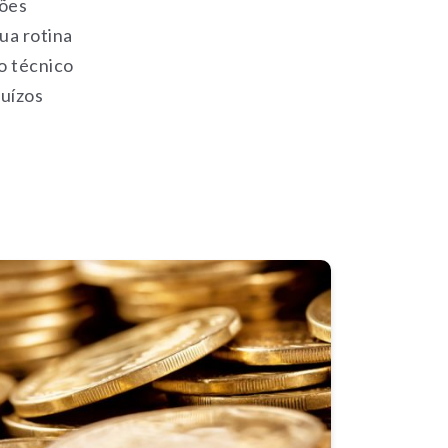
ções
ua rotina
o técnico
juízos