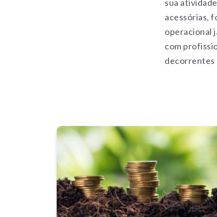
sua atividad
acessórias, f
operacional j
com profissio
decorrentes d