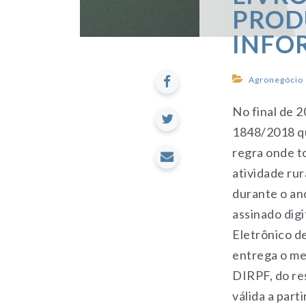
PROD
INFO
Agronegócio
No final de 2
1848/2018 qu
regra onde to
atividade rur
durante o an
assinado digi
Eletrônico d
entrega o me
DIRPF, do re
válida a part