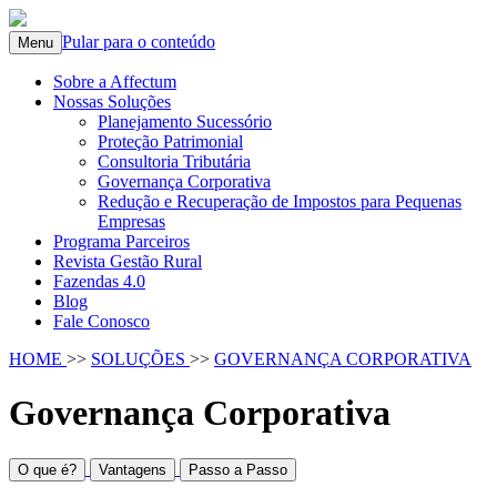
Pular para o conteúdo
Menu
Sobre a Affectum
Nossas Soluções
Planejamento Sucessório
Proteção Patrimonial
Consultoria Tributária
Governança Corporativa
Redução e Recuperação de Impostos para Pequenas
Empresas
Programa Parceiros
Revista Gestão Rural
Fazendas 4.0
Blog
Fale Conosco
HOME
>>
SOLUÇÕES
>>
GOVERNANÇA CORPORATIVA
Governança Corporativa
O que é?
Vantagens
Passo a Passo