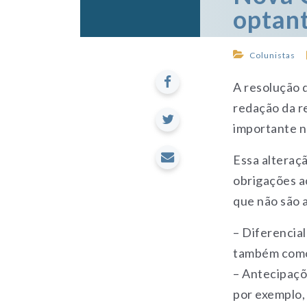
optant
Colunistas
A resolução 
redação da r
importante n
Essa alteraçã
obrigações a
que não são 
– Diferencial
também como 
– Antecipaçõ
por exemplo, 