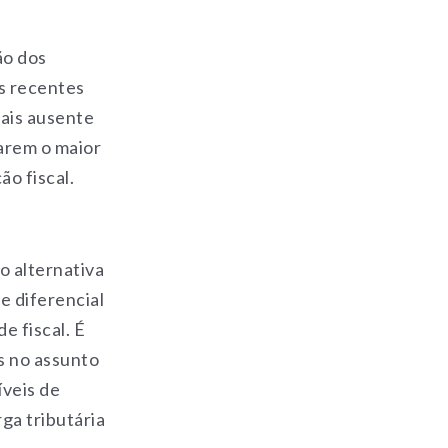
ão dos
s recentes
ais ausente
rarem o maior
ão fiscal.
o alternativa
e diferencial
e fiscal. É
s no assunto
íveis de
rga tributária