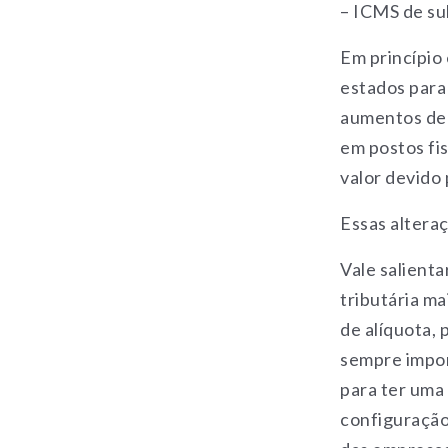
– ICMS de sub
Em princípio
estados para
aumentos de 
em postos fis
valor devido 
Essas altera
Vale salient
tributária ma
de alíquota,
sempre impor
para ter uma
configuração 