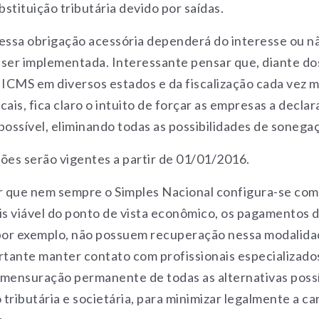
stituição tributária devido por saídas.
 essa obrigação acessória dependerá do interesse ou n
 ser implementada. Interessante pensar que, diante do
ICMS em diversos estados e da fiscalização cada vez m
cais, fica claro o intuito de forçar as empresas a decla
possível, eliminando todas as possibilidades de sonegaç
ções serão vigentes a partir de 01/01/2016.
ar que nem sempre o Simples Nacional configura-se com
is viável do ponto de vista econômico, os pagamentos d
 por exemplo, não possuem recuperação nessa modalidad
tante manter contato com profissionais especializado
 mensuração permanente de todas as alternativas poss
tributária e societária, para minimizar legalmente a ca