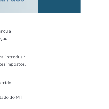
erou a
ação
ral introduzir
tes impostos,
hecido
stado do MT