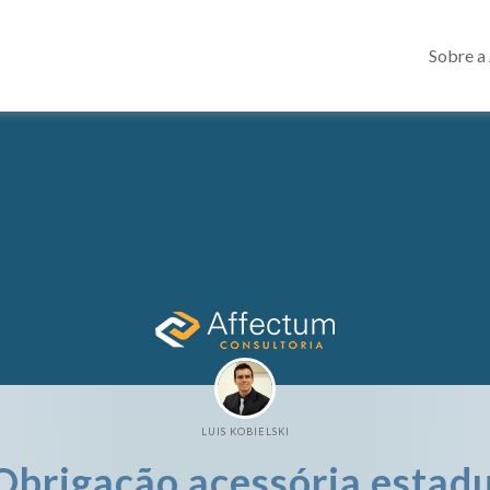
Sobre a
LUIS KOBIELSKI
brigação acessória estadu