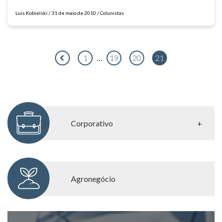
Luis Kobielski / 31 de maio de 2010 / Colunistas
1
…
19
20
21
Corporativo
Corporativo
Consultoria Tributária
Agronegócio
Governança Corporativa
Planejamento Sucessório
Prevenção de conflitos