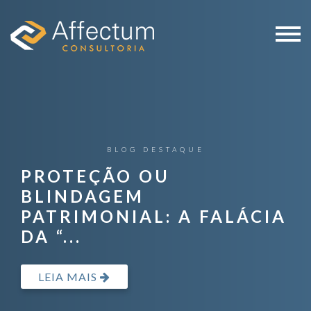
PROTEÇÃO OU
BLINDAGEM
PATRIMONIAL: A FALÁCIA
DA “...
LEIA MAIS
LEIA MAIS
LEIA MAIS