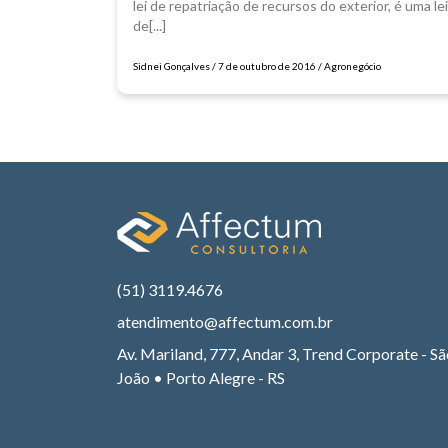
lei de repatriação de recursos do exterior, é uma lei
de[...]
Sidnei Gonçalves / 7 de outubro de 2016 / Agronegócio
(51) 3119.4676
atendimento@affectum.com.br
Av. Mariland, 777, Andar 3, Trend Corporate - S
João • Porto Alegre - RS